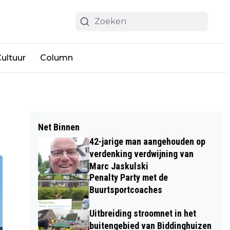
ultuur
Column
Net Binnen
42-jarige man aangehouden op
verdenking verdwijning van
Marc Jaskulski
Penalty Party met de
Buurtsportcoaches
Uitbreiding stroomnet in het
buitengebied van Biddinghuizen