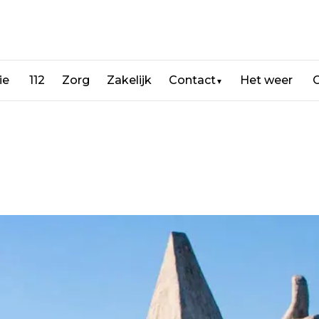
ie
112
Zorg
Zakelijk
Contact
Het weer
C
▼