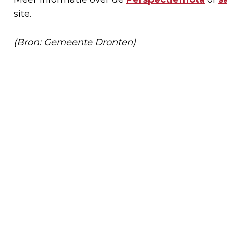
site.
(Bron: Gemeente Dronten)
Vorig artikel
ONDERZOEK NAAR DE DUURZAAMSTE
WONINGEN VAN FLEVOLAND