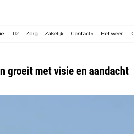
ie
112
Zorg
Zakelijk
Contact
Het weer
C
▼
n groeit met visie en aandacht