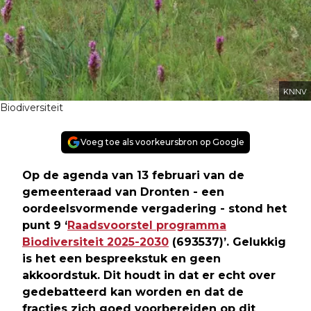
KNNV
Biodiversiteit
Voeg toe als voorkeursbron op Google
Op de agenda van 13 februari van de
gemeenteraad van Dronten - een
oordeelsvormende vergadering - stond het
punt 9 ‘
Raadsvoorstel programma
Biodiversiteit 2025-2030
(693537)’. Gelukkig
is het een bespreekstuk en geen
akkoordstuk. Dit houdt in dat er echt over
gedebatteerd kan worden en dat de
fracties zich goed voorbereiden op dit