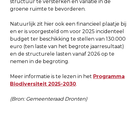
structuur te versterken en variatie in de
groene ruimte te bevorderen.
Natuurlijk zit hier ook een financieel plaatje bij
en er is voorgesteld om voor 2025 incidenteel
budget ter beschikking te stellen van 130.000
euro (ten laste van het begrote jaarresultaat)
en de structurele lasten vanaf 2026 op te
nemen in de begroting.
Meer informatie is te lezen in het
Programma
Biodiversiteit 2025-2030
.
(Bron: Gemeenteraad Dronten)
Vorig artikel
Volgend artikel
DRONTEN NIEUWS LANCEERT GRATIS