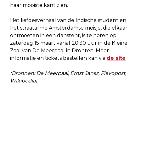
haar mooiste kant zien.
Het liefdesverhaal van de Indische student en
het straatarme Amsterdamse meisje, die elkaar
ontmoeten in een danstent, is te horen op
zaterdag 15 maart vanaf 20.30 uur in de Kleine
Zaal van De Meerpaal in Dronten. Meer
informatie en tickets bestellen kan via
de site
.
(Bronnen: De Meerpaal, Ernst Jansz, Flevopost,
Wikipedia)
Vorig artikel
Volgend artikel
LEEGSTAND SOCIALE HUURWONINGEN
WINKELACTIE VOEDSELBANK BIJ AH
DRONTEN